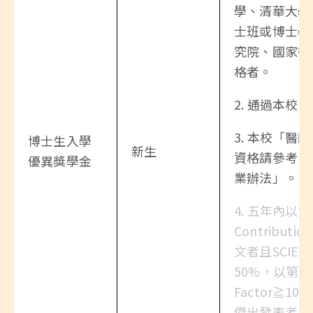
學、清華大學
士班或博士學
究院、國家衛
格者。
2. 通過本
3. 本校「
博士生入學
新生
資格請參考「
優異獎學金
業辦法」。
4. 五年內以
Contributi
文者且SCIE
50%，以第二作
Factor≧1
傑出發表者。