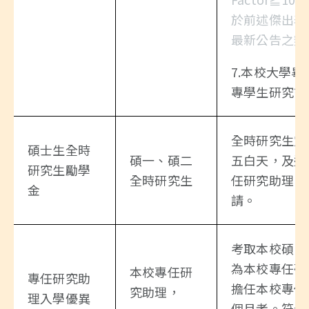
於前述傑出表
最新公告之辦
7.本校大學
專學生研究計
全時研究生定
碩士生全時
碩一、碩二
五白天，及週
研究生勵學
全時研究生
任研究助理；
金
請。
考取本校碩、
為本校專任研
本校專任研
專任研究助
擔任本校專任
究助理，
理入學優異
個月者。符合