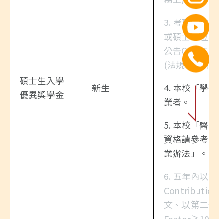
3. 考取本
或碩士學位學
公告QS或T
(法規修正中
碩士生入學
新生
4. 本校「
優異獎學金
業者。
5. 本校「
資格請參考「
業辦法」。
6. 五年內以
Contributi
文、以第二作者發
Factor≧1